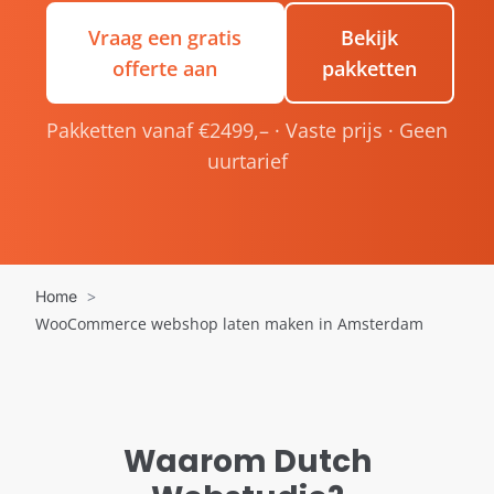
Vraag een gratis
Bekijk
offerte aan
pakketten
Pakketten vanaf €2499,– · Vaste prijs · Geen
uurtarief
Home
WooCommerce webshop laten maken in Amsterdam
Waarom Dutch