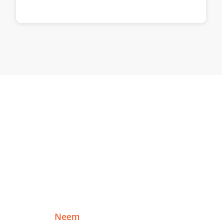
Klaar om te starten in
Amsterdam?
Vertel me over je project en ontvang binnen
één werkdag een reactie — zonder
verplichtingen.
Neem
Of plan een