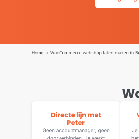
WooCommerce webshop laten maken in Be
Home
Wa
Directe lijn met
Peter
Geen accountmanager, geen
Je 
doorverbinden. Je werkt
bet