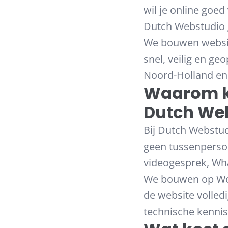
wil je online goe
Dutch Webstudio g
We bouwen website
snel, veilig en g
Noord-Holland en 
Waarom ki
Dutch We
Bij Dutch Webstud
geen tussenpersoon
videogesprek, Wha
We bouwen op Wor
de website volledi
technische kennis