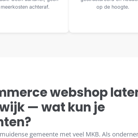
meerkosten achteraf.
op de hoogte.
merce webshop late
wijk — wat kun je
hten?
 IJmuidense gemeente met veel MKB. Als onderne