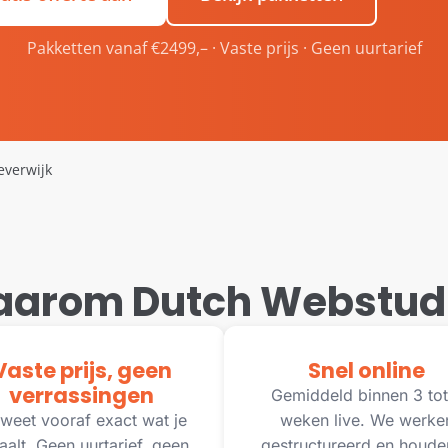
Pakketten vanaf €2499,– · Vaste prijs · Geen uurtarief
verwijk
arom Dutch Webstud
Vaste prijs, geen
Snel online
verrassingen
Gemiddeld binnen 3 tot
weet vooraf exact wat je
weken live. We werke
aalt. Geen uurtarief, geen
gestructureerd en houde