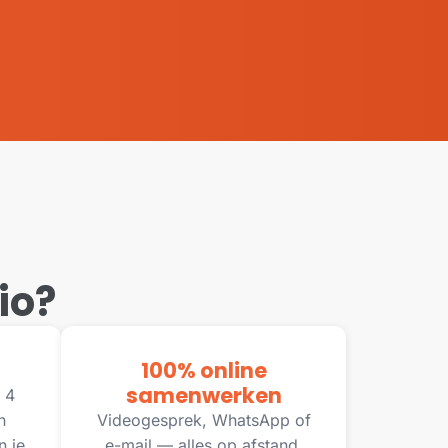
io?
100% online
samenwerken
 4
n
Videogesprek, WhatsApp of
n je
e-mail — alles op afstand,