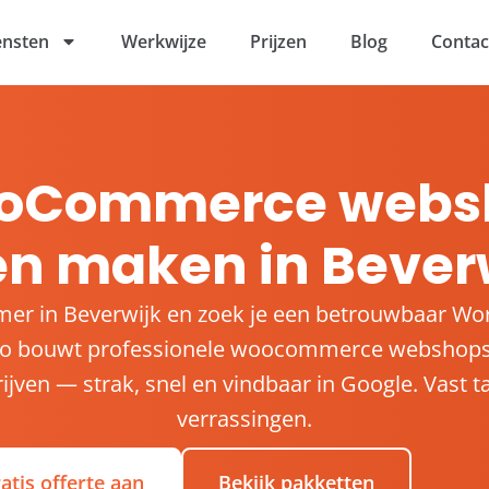
ensten
Werkwijze
Prijzen
Blog
Contac
oCommerce webs
en maken in Bever
mer in Beverwijk en zoek je een betrouwbaar Wo
o bouwt professionele woocommerce webshops 
jven — strak, snel en vindbaar in Google. Vast ta
verrassingen.
atis offerte aan
Bekijk pakketten