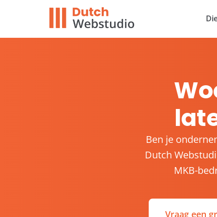
Di
Wo
lat
Ben je onderne
Dutch Webstudi
MKB-bedri
Vraag een gr