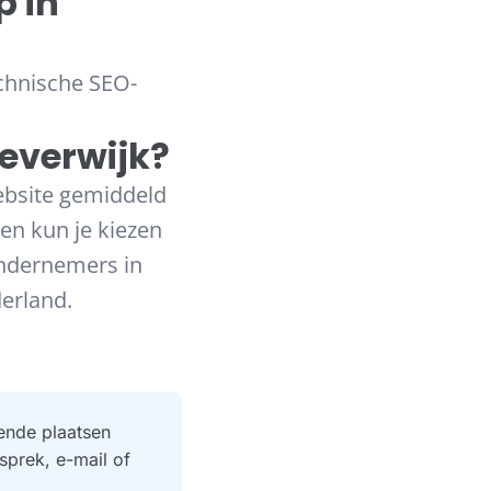
 in
echnische SEO-
everwijk?
ebsite gemiddeld
 en kun je kiezen
ndernemers in
erland.
ende plaatsen
sprek, e-mail of