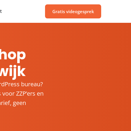
t
Gratis videogesprek
hop
wijk
rdPress bureau?
voor ZZP’ers en
rief, geen