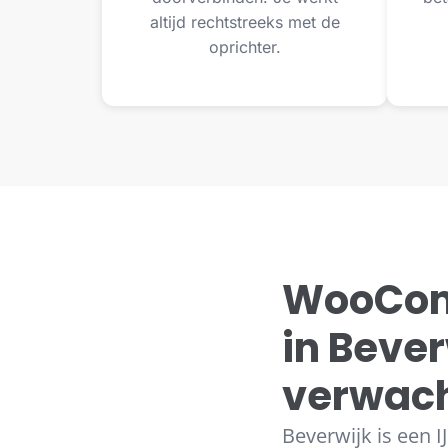
altijd rechtstreeks met de
oprichter.
WooCom
in Bever
verwac
Beverwijk is een