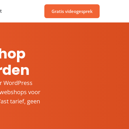
t
Gratis videogesprek
hop
rden
ar WordPress
 webshops voor
ast tarief, geen