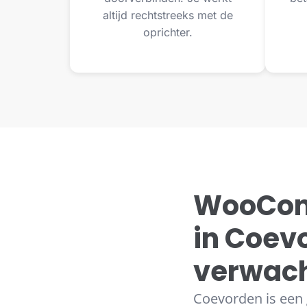
altijd rechtstreeks met de
oprichter.
WooCom
in Coev
verwac
Coevorden is een 