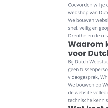
Coevorden wil je 
webshop van Dutch
We bouwen website
snel, veilig en g
Drenthe en de res
Waarom k
voor Dutc
Bij Dutch Webstud
geen tussenpersoon
videogesprek, Wha
We bouwen op Wor
de website volledi
technische kennis