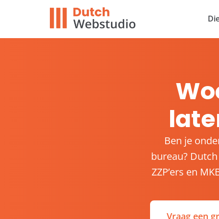
Di
Wo
lat
Ben je onde
bureau? Dutch
ZZP’ers en MKB-
Vraag een gr