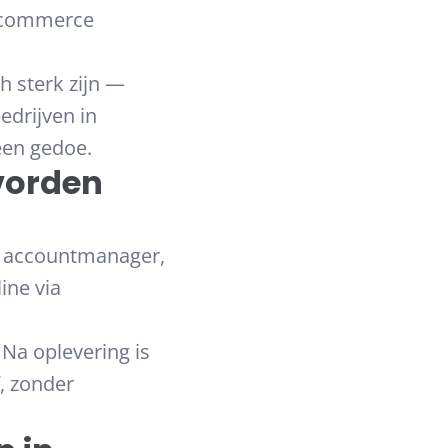
oocommerce
h sterk zijn —
edrijven in
een gedoe.
vorden
en accountmanager,
ine via
Na oplevering is
f, zonder