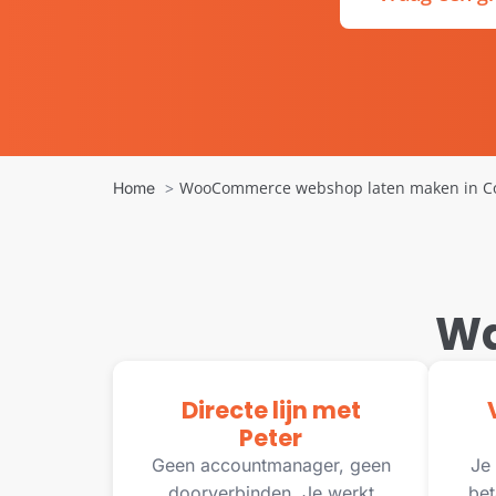
WooCommerce webshop laten maken in C
Home
Wa
Directe lijn met
Peter
Geen accountmanager, geen
Je 
doorverbinden. Je werkt
bet