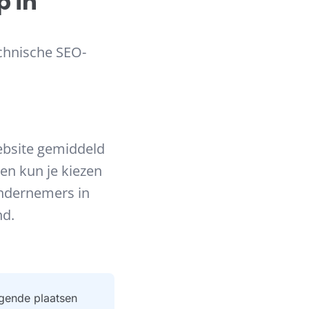
 in
echnische SEO-
ebsite gemiddeld
 en kun je kiezen
ndernemers in
nd.
gende plaatsen