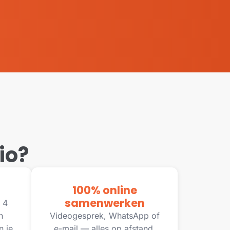
io?
100% online
samenwerken
 4
n
Videogesprek, WhatsApp of
n je
e-mail — alles op afstand,