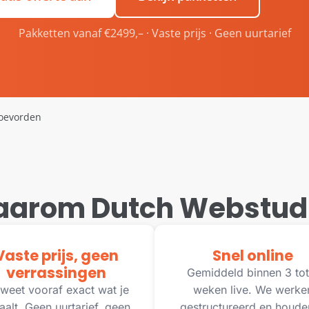
Pakketten vanaf €2499,– · Vaste prijs · Geen uurtarief
oevorden
arom Dutch Webstud
Vaste prijs, geen
Snel online
verrassingen
Gemiddeld binnen 3 tot
weet vooraf exact wat je
weken live. We werke
aalt. Geen uurtarief, geen
gestructureerd en houde