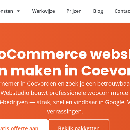
ensten
Werkwijze
Prijzen
Blog
Contac
oCommerce webs
en maken in Coevo
rnemer in Coevorden en zoek je een betrouwba
 Webstudio bouwt professionele woocommerce
bedrijven — strak, snel en vindbaar in Google. V
verrassingen.
atis offerte aan
Bekijk pakketten