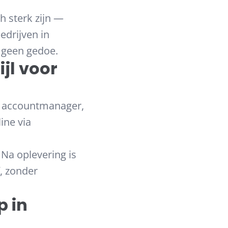
h sterk zijn —
edrijven in
, geen gedoe.
jl voor
en accountmanager,
ine via
Na oplevering is
f, zonder
 in