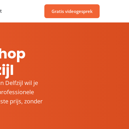
t
Gratis videogesprek
hop
ijl
Delfzijl wil je
rofessionele
te prijs, zonder