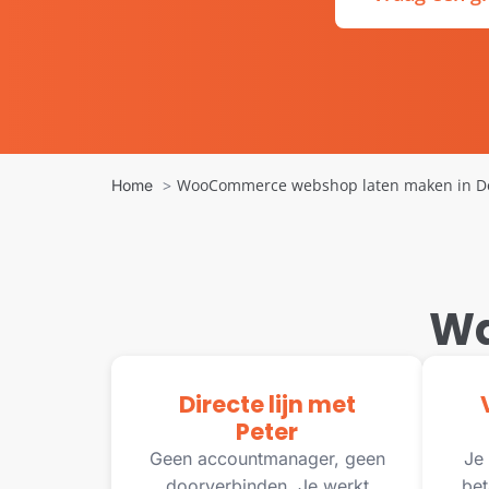
WooCommerce webshop laten maken in Del
Home
Wa
Directe lijn met
Peter
Geen accountmanager, geen
Je 
doorverbinden. Je werkt
bet