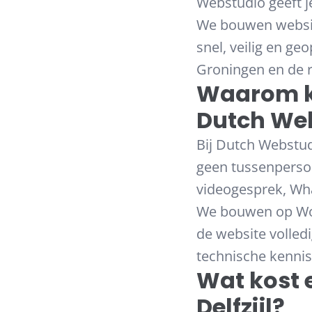
Webstudio geeft je
We bouwen website
snel, veilig en g
Groningen en de r
Waarom ki
Dutch We
Bij Dutch Webstud
geen tussenpersoon
videogesprek, What
We bouwen op Wor
de website volledi
technische kennis
Wat kost
Delfzijl?