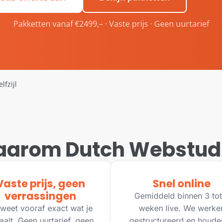
Pakketten vanaf €2499,– · Vaste prijs · Geen uurtarief
fzijl
arom Dutch Webstud
Vaste prijs, geen
Snel online
verrassingen
Gemiddeld binnen 3 tot
weet vooraf exact wat je
weken live. We werke
aalt. Geen uurtarief, geen
gestructureerd en houde