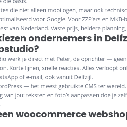
 die basis.
s die niet alleen mooi ogen, maar ook technisc
eoptimaliseerd voor Google. Voor ZZP’ers en MKB-b
est van Nederland. Vaste prijs, heldere planning
ezen ondernemers in Delfzi
bstudio?
io werk je direct met Peter, de oprichter — ge
. Korte lijnen, snelle reacties. Alles verloopt onl
sApp of e-mail, ook vanuit Delfzijl.
dPress — het meest gebruikte CMS ter wereld. 
g van jou: teksten en foto’s aanpassen doe je zel
.
 een woocommerce webshop