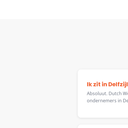
Ik zit in Delf
Absoluut. Dutch We
ondernemers in Del