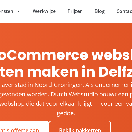
ensten
Werkwijze
Prijzen
Blog
Contac
oCommerce webs
ten maken in Delfz
n havenstad in Noord-Groningen. Als ondernemer in 
 gevonden worden. Dutch Webstudio bouwt een p
shop die dat voor elkaar krijgt — voor een vas
gedoe.
atis offerte aan
Bekijk pakketten