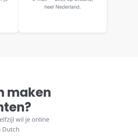
heel Nederland.
n maken
chten?
zijl wil je online
n Dutch