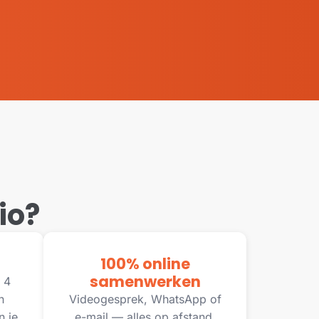
io?
100% online
samenwerken
 4
n
Videogesprek, WhatsApp of
n je
e-mail — alles op afstand,