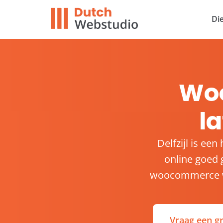
Di
Wo
la
Delfzijl is ee
online goed
woocommerce web
Vraag een gr