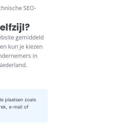
echnische SEO-
lfzijl?
ebsite gemiddeld
 en kun je kiezen
ndernemers in
Nederland.
de plaatsen zoals
ek, e-mail of