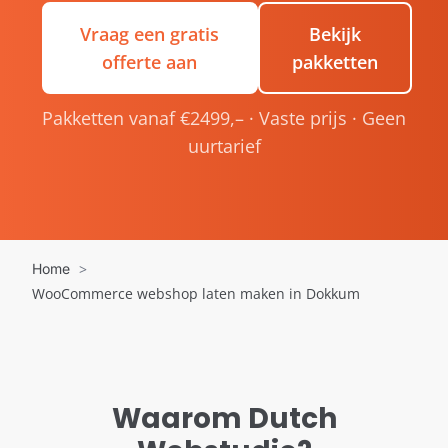
Vraag een gratis
Bekijk
offerte aan
pakketten
Pakketten vanaf €2499,– · Vaste prijs · Geen
uurtarief
Home
WooCommerce webshop laten maken in Dokkum
Waarom Dutch