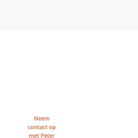
Klaar om te starten in
Dokkum?
Vertel me over je project en ontvang binnen
één werkdag een reactie — zonder
verplichtingen.
Neem
Of plan een
contact op
videogesprek
met Peter