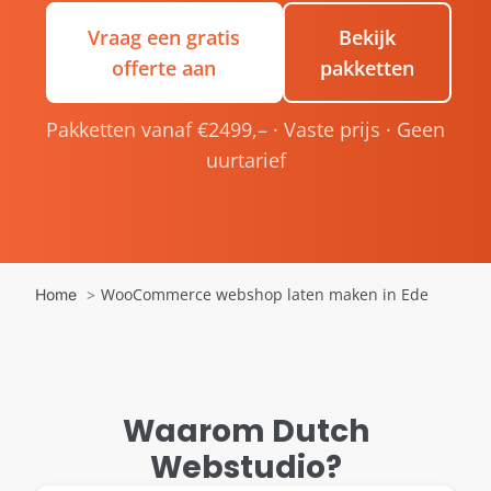
Vraag een gratis
Bekijk
offerte aan
pakketten
Pakketten vanaf €2499,– · Vaste prijs · Geen
uurtarief
WooCommerce webshop laten maken in Ede
Home
Waarom Dutch
Webstudio?