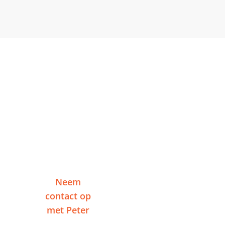
Klaar om te starten in
Ede?
Vertel me over je project en ontvang binnen
één werkdag een reactie — zonder
verplichtingen.
Neem
Of plan een
contact op
videogesprek
met Peter