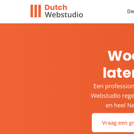
Di
Wo
lat
Een professio
Webstudio regel
en heel Ne
Vraag een gr