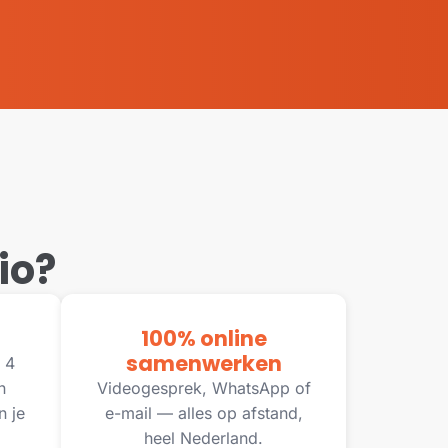
io?
100% online
samenwerken
 4
n
Videogesprek, WhatsApp of
n je
e-mail — alles op afstand,
heel Nederland.