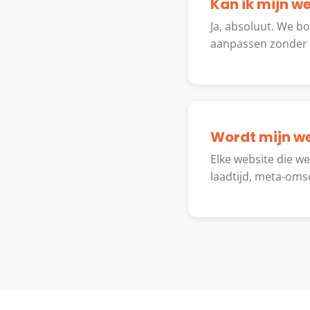
Kan ik mijn w
Ja, absoluut. We b
aanpassen zonder t
Wordt mijn w
Elke website die w
laadtijd, meta-oms