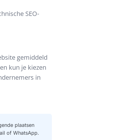
echnische SEO-
ebsite gemiddeld
 en kun je kiezen
ndernemers in
gende plaatsen
mail of WhatsApp.