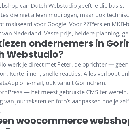
hop van Dutch Webstudio geeft je die basis.
s die niet alleen mooi ogen, maar ook technisc
optimaliseerd voor Google. Voor ZZP’ers en MKB-b
t van Nederland. Vaste prijs, heldere planning, g
iezen ondernemers in Gor
h Webstudio?
io werk je direct met Peter, de oprichter — ge
. Korte lijnen, snelle reacties. Alles verloopt onl
tsApp of e-mail, ook vanuit Gorinchem.
dPress — het meest gebruikte CMS ter wereld. 
g van jou: teksten en foto’s aanpassen doe je zel
.
 een woocommerce webshop