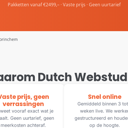
Pakketten vanaf €2499,– · Vaste prijs · Geen uurtarief
orinchem
arom Dutch Webstud
Vaste prijs, geen
Snel online
verrassingen
Gemiddeld binnen 3 tot
weet vooraf exact wat je
weken live. We werke
aalt. Geen uurtarief, geen
gestructureerd en houde
meerkosten achteraf.
op de hoogte.