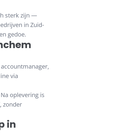
h sterk zijn —
edrijven in Zuid-
een gedoe.
inchem
en accountmanager,
ine via
Na oplevering is
f, zonder
 in