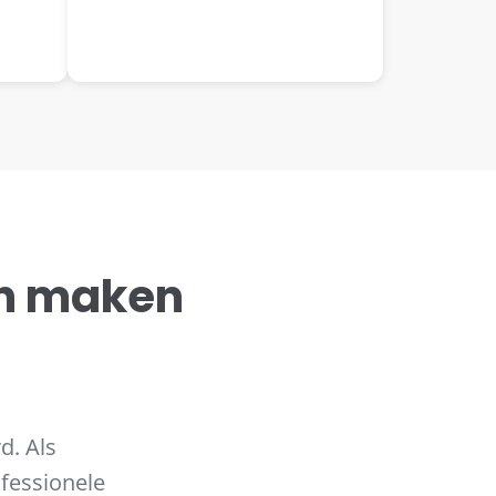
n maken
d. Als
ofessionele