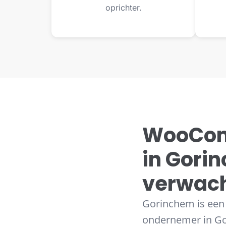
oprichter.
WooCom
in Gori
verwac
Gorinchem is een 
ondernemer in Gor