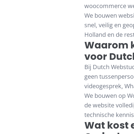
woocommerce webs
We bouwen website
snel, veilig en ge
Holland en de res
Waarom k
voor Dutc
Bij Dutch Webstud
geen tussenpersoon
videogesprek, Wha
We bouwen op Wor
de website volledi
technische kennis
Wat kost