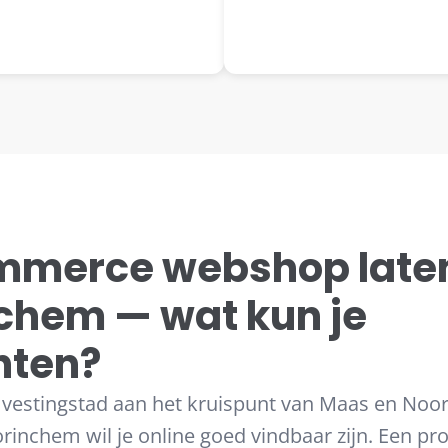
merce webshop late
nchem — wat kun je
hten?
vestingstad aan het kruispunt van Maas en Noor
inchem wil je online goed vindbaar zijn. Een pr