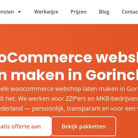
ensten
Werkwijze
Prijzen
Blog
Contac
oCommerce webs
en maken in Gorin
nele woocommerce webshop laten maken in Go
t het. We werken voor ZZP’ers en MKB-bedrijven
derland — persoonlijk, transparant en voor een v
atis offerte aan
Bekijk pakketten