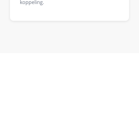
koppeling.
Klaar om te starten in
Harlingen?
Vertel me over je project en ontvang binnen
één werkdag een reactie — zonder
verplichtingen.