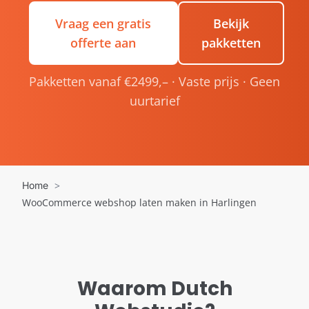
Vraag een gratis
Bekijk
offerte aan
pakketten
Pakketten vanaf €2499,– · Vaste prijs · Geen
uurtarief
Home
WooCommerce webshop laten maken in Harlingen
Waarom Dutch