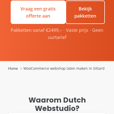
Vraag een gratis
Bekijk
offerte aan
pakketten
Pakketten vanaf €2499,– · Vaste prijs · Geen
uurtarief
WooCommerce webshop laten maken in Sittard
Home
Waarom Dutch
Webstudio?