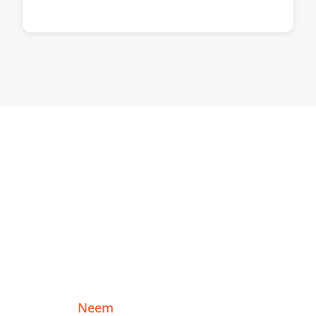
Klaar om te starten in
Sittard?
Vertel me over je project en ontvang binnen
één werkdag een reactie — zonder
verplichtingen.
Neem
Of plan een