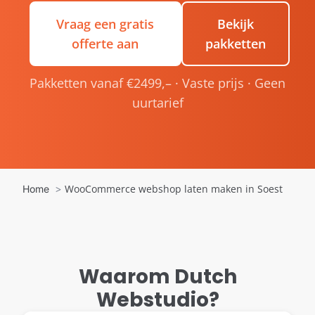
Vraag een gratis
Bekijk
offerte aan
pakketten
Pakketten vanaf €2499,– · Vaste prijs · Geen
uurtarief
WooCommerce webshop laten maken in Soest
Home
Waarom Dutch
Webstudio?