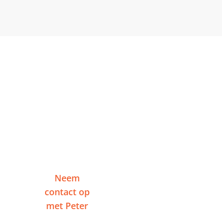
Klaar om te starten in
Soest?
Vertel me over je project en ontvang binnen
één werkdag een reactie — zonder
verplichtingen.
Neem
Of plan een
contact op
videogesprek
met Peter