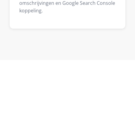
omschrijvingen en Google Search Console
koppeling.
Klaar om te starten in
Veendam?
Vertel me over je project en ontvang binnen
één werkdag een reactie — zonder
verplichtingen.