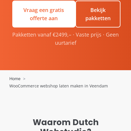
Vraag een gratis
Bekijk
offerte aan
pakketten
Pakketten vanaf €2499,– · Vaste prijs · Geen
uurtarief
Home
WooCommerce webshop laten maken in Veendam
Waarom Dutch