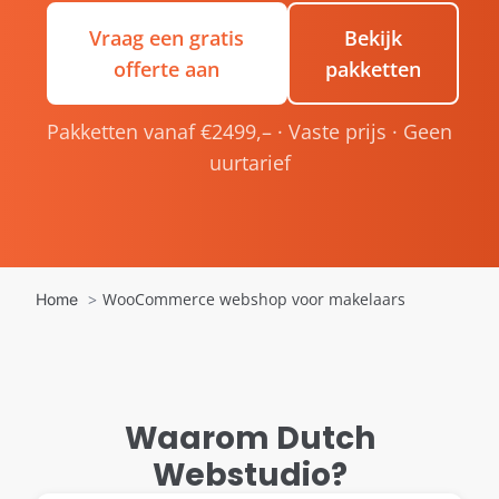
Vraag een gratis
Bekijk
offerte aan
pakketten
Pakketten vanaf €2499,– · Vaste prijs · Geen
uurtarief
WooCommerce webshop voor makelaars
Home
Waarom Dutch
Webstudio?