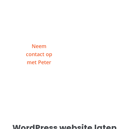
Klaar om te starten?
Vertel me over je project en ontvang binnen
één werkdag een reactie — zonder
verplichtingen.
Neem
Of plan een
contact op
videogesprek
met Peter
WordPress website laten