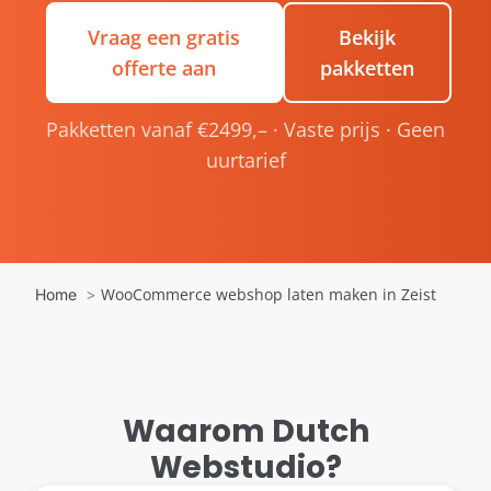
Vraag een gratis
Bekijk
offerte aan
pakketten
Pakketten vanaf €2499,– · Vaste prijs · Geen
uurtarief
WooCommerce webshop laten maken in Zeist
Home
Waarom Dutch
Webstudio?