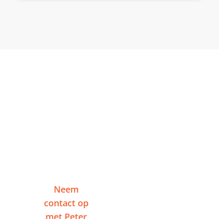
Klaar om te starten in
Zeist?
Vertel me over je project en ontvang binnen
één werkdag een reactie — zonder
verplichtingen.
Neem
Of plan een
contact op
videogesprek
met Peter