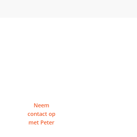
Klaar om te starten in
Ede?
Vertel me over je project en ontvang binnen
één werkdag een reactie — zonder
verplichtingen.
Neem
Of plan een
contact op
videogesprek
met Peter