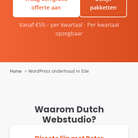
offerte aan
pakketten
Vanaf €59,– per kwartaal · Per kwartaal
opzegbaar
WordPress onderhoud in Ede
Home
Waarom Dutch
Webstudio?