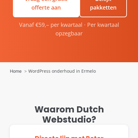
offerte aan
pakketten
Vanaf €59,– per kwartaal · Per kwartaal
opzegbaar
WordPress onderhoud in Ermelo
Home
Waarom Dutch
Webstudio?