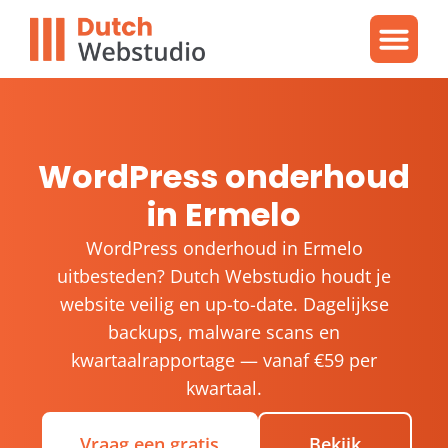
Gratis video
WordPres
WordPress proble
WordPress onderhoud
in Ermelo
WordPress onderhoud in Ermelo
uitbesteden? Dutch Webstudio houdt je
website veilig en up-to-date. Dagelijkse
backups, malware scans en
kwartaalrapportage — vanaf €59 per
kwartaal.
Vraag een gratis
Bekijk