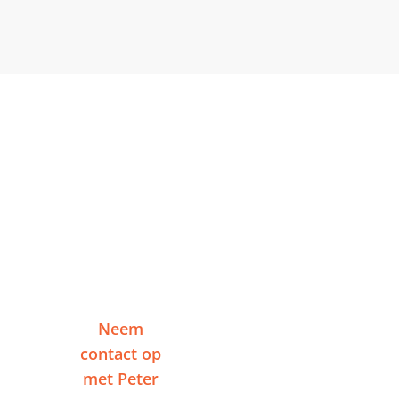
Klaar om te starten in
Ermelo?
Vertel me over je project en ontvang binnen
één werkdag een reactie — zonder
verplichtingen.
Neem
Of plan een
contact op
videogesprek
met Peter