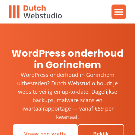
Gratis video
WordPres
WordPress proble
WordPress onderhoud
in Gorinchem
WordPress onderhoud in Gorinchem
uitbesteden? Dutch Webstudio houdt je
website veilig en up-to-date. Dagelijkse
backups, malware scans en
kwartaalrapportage — vanaf €59 per
kwartaal.
Vraag een gratis
Bekijk