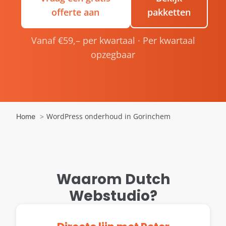
offerte aan
pakketten
Vanaf €59,– per kwartaal · Per kwartaal
opzegbaar
WordPress onderhoud in Gorinchem
Home
Waarom Dutch
Webstudio?