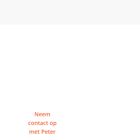
Klaar om te starten in
Gorinchem?
Vertel me over je project en ontvang binnen
één werkdag een reactie — zonder
verplichtingen.
Neem
Of plan een
contact op
videogesprek
met Peter