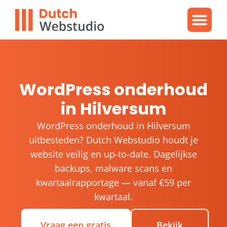
Gratis video
WordPres
WordPress proble
WordPress onderhoud
in Hilversum
WordPress onderhoud in Hilversum
uitbesteden? Dutch Webstudio houdt je
website veilig en up-to-date. Dagelijkse
backups, malware scans en
kwartaalrapportage — vanaf €59 per
kwartaal.
Vraag een gratis
Bekijk