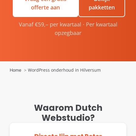
offerte aan
pakketten
Vanaf €59,– per kwartaal · Per kwartaal
opzegbaar
WordPress onderhoud in Hilversum
Home
Waarom Dutch
Webstudio?