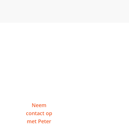
Klaar om te starten in
Hilversum?
Vertel me over je project en ontvang binnen
één werkdag een reactie — zonder
verplichtingen.
Neem
Of plan een
contact op
videogesprek
met Peter