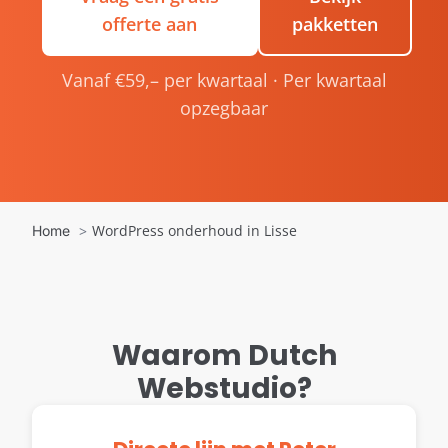
offerte aan
pakketten
Vanaf €59,– per kwartaal · Per kwartaal
opzegbaar
WordPress onderhoud in Lisse
Home
Waarom Dutch
Webstudio?