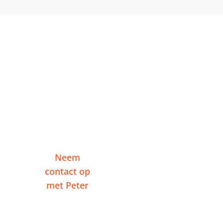
Klaar om te starten in
Lisse?
Vertel me over je project en ontvang binnen
één werkdag een reactie — zonder
verplichtingen.
Neem
Of plan een
contact op
videogesprek
met Peter