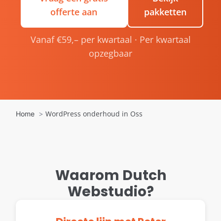
offerte aan
pakketten
Vanaf €59,– per kwartaal · Per kwartaal
opzegbaar
WordPress onderhoud in Oss
Home
Waarom Dutch
Webstudio?