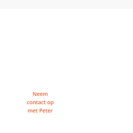
Klaar om te starten in
Oss?
Vertel me over je project en ontvang binnen
één werkdag een reactie — zonder
verplichtingen.
Neem
Of plan een
contact op
videogesprek
met Peter