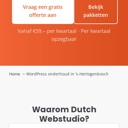
Vraag een gratis
Bekijk
offerte aan
pakketten
Vanaf €59,– per kwartaal · Per kwartaal
opzegbaar
WordPress onderhoud in ‘s-Hertogenbosch
Home
Waarom Dutch
Webstudio?