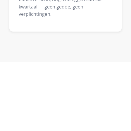
kwartaal — geen gedoe, geen
verplichtingen.
Klaar om te starten in 's-
Hertogenbosch?
Vertel me over je project en ontvang binnen
één werkdag een reactie — zonder
verplichtingen.