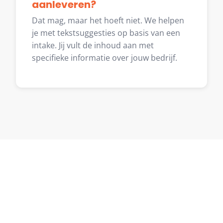
aanleveren?
Dat mag, maar het hoeft niet. We helpen
je met tekstsuggesties op basis van een
intake. Jij vult de inhoud aan met
specifieke informatie over jouw bedrijf.
Klaar om te starten?
Vertel me over je project en ontvang binnen
één werkdag een reactie — zonder