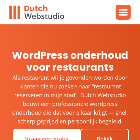
Gratis video
WordPres
WordPress proble
WordPress onderhoud
voor restaurants
Als restaurant wil je gevonden worden door
klanten die nu zoeken naar “restaurant
reserveren in mijn stad”. Dutch Webstudio
bouwt een professionele wordpress
onderhoud die dat voor elkaar krijgt — snel,
scherp geprijsd en persoonlijk begeleid.
Vraag een gratis
Bekijk