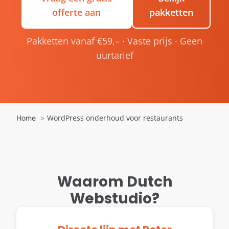
offerte aan
pakketten
Pakketten vanaf €59,– · Vaste prijs · Geen
uurtarief
WordPress onderhoud voor restaurants
Home
Waarom Dutch
Webstudio?