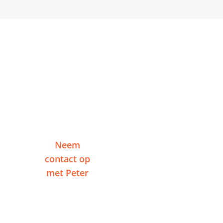
Klaar om te starten?
Vertel me over je project en ontvang binnen
één werkdag een reactie — zonder
verplichtingen.
Neem
Of plan een
contact op
videogesprek
met Peter