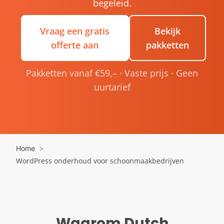
begeleid.
Vraag een gratis
Bekijk
offerte aan
pakketten
Pakketten vanaf €59,– · Vaste prijs · Geen
uurtarief
Home
WordPress onderhoud voor schoonmaakbedrijven
Waarom Dutch