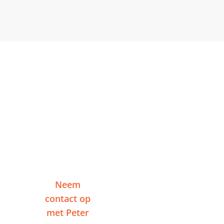
Klaar om te starten in
Woerden?
Vertel me over je project en ontvang binnen
één werkdag een reactie — zonder
verplichtingen.
Neem
Of plan een
contact op
videogesprek
met Peter