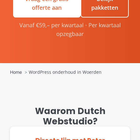
offerte aan
pakketten
Vanaf €59,– per kwartaal · Per kwartaal
opzegbaar
WordPress onderhoud in Woerden
Home
Waarom Dutch
Webstudio?