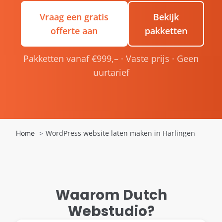
Vraag een gratis
Bekijk
offerte aan
pakketten
Pakketten vanaf €999,– · Vaste prijs · Geen
uurtarief
WordPress website laten maken in Harlingen
Home
Waarom Dutch
Webstudio?