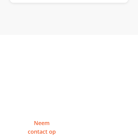
Klaar om te starten in
Harlingen?
Vertel me over je project en ontvang binnen
één werkdag een reactie — zonder
verplichtingen.
Neem
Of plan een
contact op
videogesprek