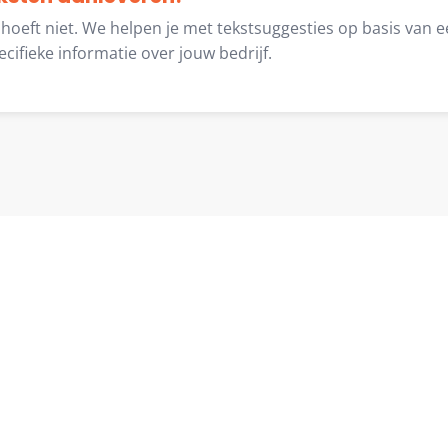
oeft niet. We helpen je met tekstsuggesties op basis van een
ifieke informatie over jouw bedrijf.
Klaar om te starten?
 je project en ontvang binnen één werkdag een r
verplichtingen.