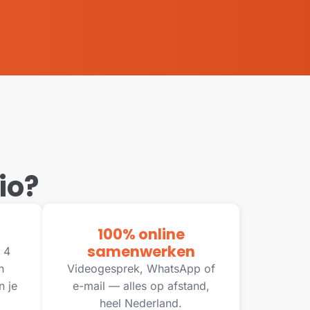
io?
100% online
samenwerken
 4
n
Videogesprek, WhatsApp of
n je
e-mail — alles op afstand,
heel Nederland.