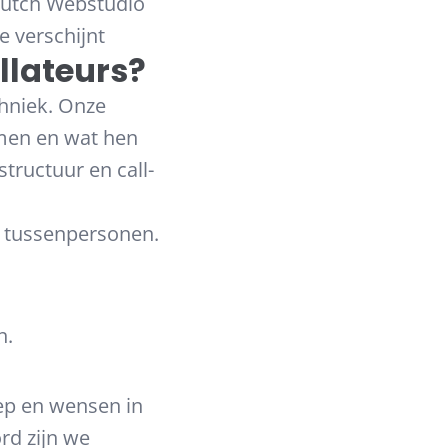
 Dutch Webstudio
e verschijnt
llateurs?
hniek. Onze
men en wat hen
tructuur en call-
n tussenpersonen.
n.
ep en wensen in
rd zijn we