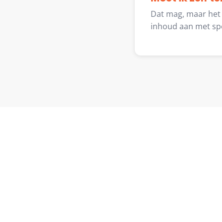
Dat mag, maar het h
inhoud aan met spec
Vertel me over