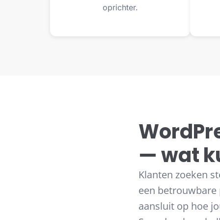
oprichter.
WordPre
— wat k
Klanten zoeken ste
een betrouwbare 
aansluit op hoe j