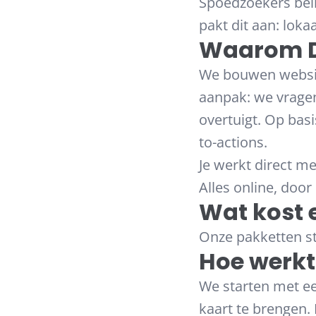
Spoedzoekers belle
pakt dit aan: loka
Waarom Du
We bouwen websit
aanpak: we vrage
overtuigt. Op bas
to-actions.
Je werkt direct m
Alles online, door
Wat kost 
Onze pakketten sta
Hoe werk
We starten met ee
kaart te brengen.