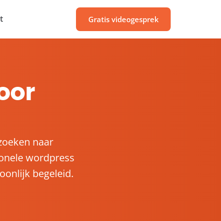
t
Gratis videogesprek
oor
 zoeken naar
ionele wordpress
oonlijk begeleid.