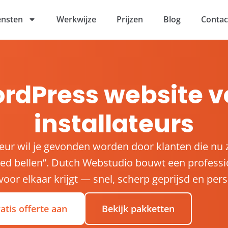
ensten
Werkwijze
Prijzen
Blog
Contac
rdPress website v
installateurs
ateur wil je gevonden worden door klanten die nu
poed bellen”. Dutch Webstudio bouwt een profess
voor elkaar krijgt — snel, scherp geprijsd en pers
atis offerte aan
Bekijk pakketten