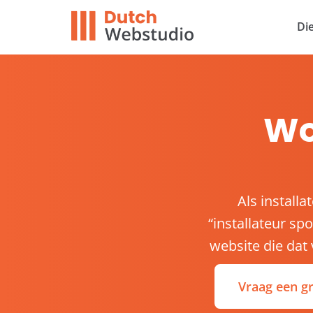
Di
Wo
Als install
“installateur s
website die dat 
Vraag een gr