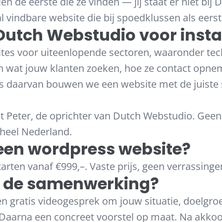
n de eerste die ze vinden — jij staat er niet bij
al vindbare website die bij spoedklussen als eerst
tch Webstudio voor insta
es voor uiteenlopende sectoren, waaronder tec
n wat jouw klanten zoeken, hoe ze contact opne
is daarvan bouwen we een website met de juiste s
et Peter, de oprichter van Dutch Webstudio. Gee
 heel Nederland.
een wordpress website?
rten vanaf €999,–. Vaste prijs, geen verrassinge
t de samenwerking?
n gratis videogesprek om jouw situatie, doelgro
 Daarna een concreet voorstel op maat. Na akkoo