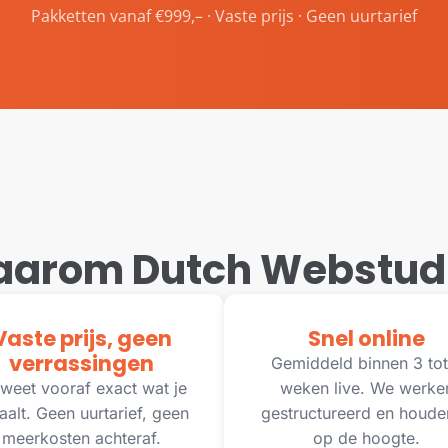
Pakketten vanaf €999,– · Vaste prijs · Geen uurtarief
arom Dutch Webstud
Vaste prijs, geen
Snel online
verrassingen
Gemiddeld binnen 3 tot
weet vooraf exact wat je
weken live. We werke
aalt. Geen uurtarief, geen
gestructureerd en houde
meerkosten achteraf.
op de hoogte.