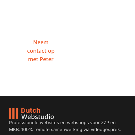
Vertel me over je salon en ontvang binnen
één werkdag een reactie, zonder
verplichtingen.
Neem
Of plan een
contact op
videogesprek
met Peter
Professionele websites en webshops voor ZZP en
MKB. 100% remote samenwerking via videogesprek.