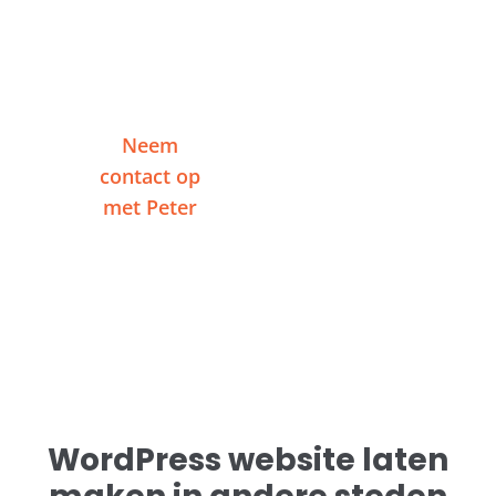
Vertel me over je project en ontvang binnen
één werkdag een reactie — zonder
verplichtingen.
Neem
Of plan een
contact op
videogesprek
met Peter
WordPress website laten