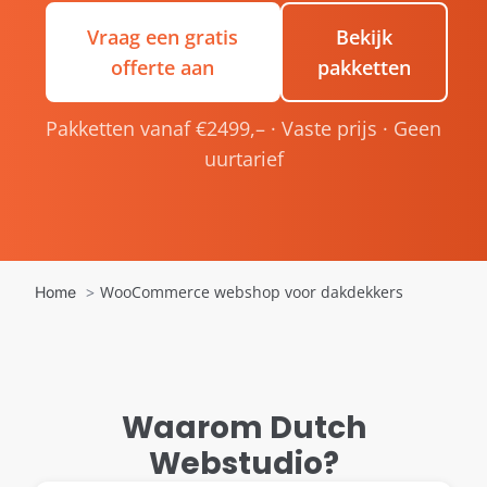
Vraag een gratis
Bekijk
offerte aan
pakketten
Pakketten vanaf €2499,– · Vaste prijs · Geen
uurtarief
WooCommerce webshop voor dakdekkers
Home
Waarom Dutch
Webstudio?