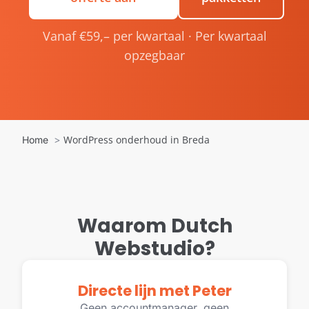
Vanaf €59,– per kwartaal · Per kwartaal
opzegbaar
WordPress onderhoud in Breda
Home
Waarom Dutch
Webstudio?
Directe lijn met Peter
Geen accountmanager, geen