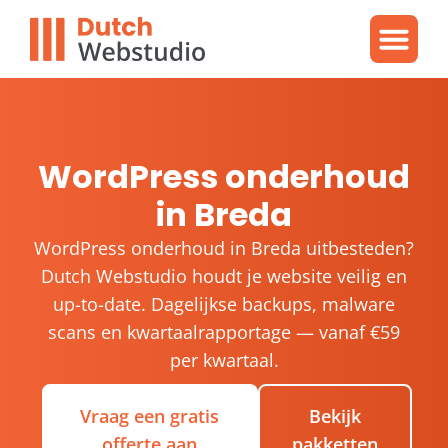
Gratis video
WordPres
WordPress proble
WordPress onderhoud
in Breda
WordPress onderhoud in Breda uitbesteden?
Dutch Webstudio houdt je website veilig en
up-to-date. Dagelijkse backups, malware
scans en kwartaalrapportage — vanaf €59
per kwartaal.
Vraag een gratis
Bekijk
offerte aan
pakketten