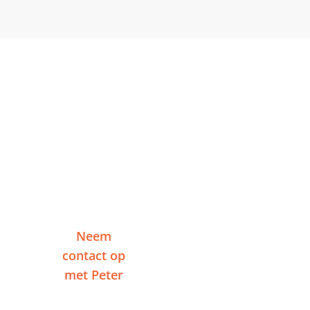
Klaar om te starten in
Breda?
Vertel me over je project en ontvang binnen
één werkdag een reactie — zonder
verplichtingen.
Neem
Of plan een
contact op
videogesprek
met Peter