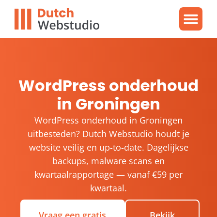
Gratis video
WordPres
WordPress proble
WordPress onderhoud
in Groningen
WordPress onderhoud in Groningen
uitbesteden? Dutch Webstudio houdt je
website veilig en up-to-date. Dagelijkse
backups, malware scans en
kwartaalrapportage — vanaf €59 per
kwartaal.
Vraag een gratis
Bekijk