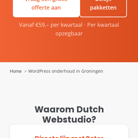
offerte aan
pakketten
Vanaf €59,– per kwartaal · Per kwartaal
opzegbaar
WordPress onderhoud in Groningen
Home
Waarom Dutch
Webstudio?