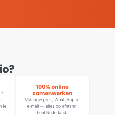
io?
100% online
samenwerken
 4
n
Videogesprek, WhatsApp of
n je
e-mail — alles op afstand,
heel Nederland.