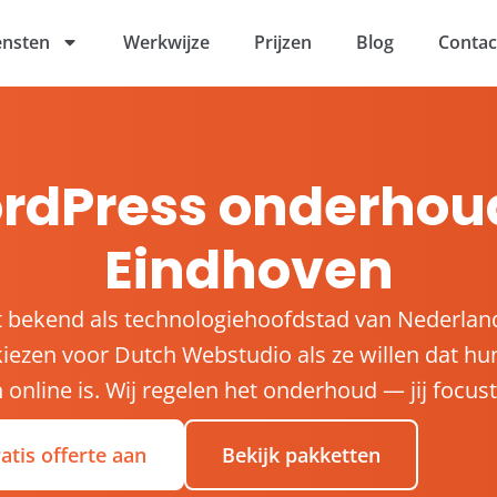
ensten
Werkwijze
Prijzen
Blog
Contac
rdPress onderhoud
Eindhoven
t bekend als technologiehoofdstad van Nederla
iezen voor Dutch Webstudio als ze willen dat hun
en online is. Wij regelen het onderhoud — jij focust 
atis offerte aan
Bekijk pakketten