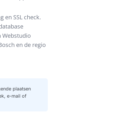
g en SSL check.
 database
ch Webstudio
Bosch en de regio
gende plaatsen
k, e-mail of