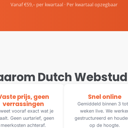
Vanaf €59,– per kwartaal · Per kwartaal opzegbaar
arom Dutch Webstud
Vaste prijs, geen
Snel online
verrassingen
Gemiddeld binnen 3 tot
weet vooraf exact wat je
weken live. We werke
aalt. Geen uurtarief, geen
gestructureerd en houde
meerkosten achteraf.
op de hoogte.