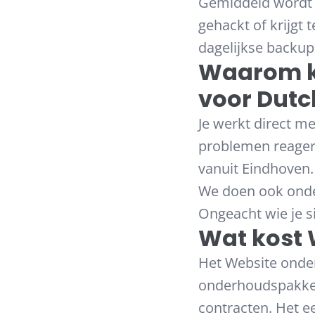
Gemiddeld wordt 
gehackt of krijgt
dagelijkse backup
Waarom k
voor Dut
Je werkt direct me
problemen reagere
vanuit Eindhoven.
We doen ook onde
Ongeacht wie je s
Wat kost 
Het Website onde
onderhoudspakket 
contracten. Het e