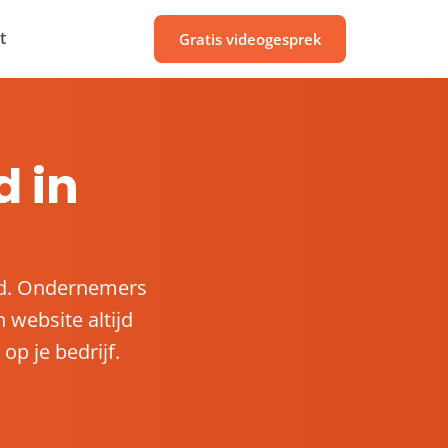
t
Gratis videogesprek
 in
nd. Ondernemers
 website altijd
op je bedrijf.