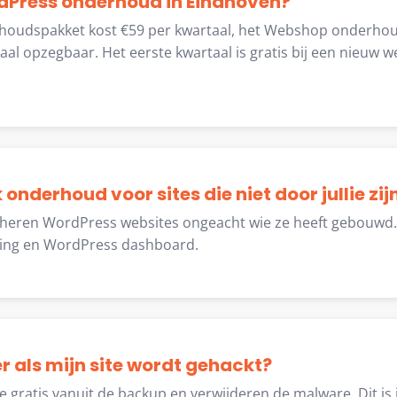
dPress onderhoud in Eindhoven?
houdspakket kost €59 per kwartaal, het Webshop onderhou
aal opzegbaar. Het eerste kwartaal is gratis bij een nieuw we
k onderhoud voor sites die niet door jullie z
eheren WordPress websites ongeacht wie ze heeft gebouwd.
ting en WordPress dashboard.
r als mijn site wordt gehackt?
te gratis vanuit de backup en verwijderen de malware. Dit is