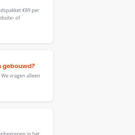
dspakket €89 per
bsite- of
ijn gebouwd?
 We vragen alleen
 inbegrepen in het