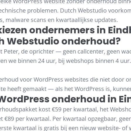
elke WordPress website zonder onderhoud bin
 technische problemen. Dutch Webstudio voorkom
s, malware scans en kwartaallijkse updates.
iezen ondernemers in Ein
ch Webstudio onderhoud?
t Peter, de oprichter — geen callcenter, geen wach
n we binnen 24 uur, bij webshops binnen 4 uur. 
rhoud voor WordPress websites die niet door on
ite heeft gemaakt — als het WordPress is, kunne
WordPress onderhoud in E
rhoudspakket kost €59 per kwartaal, het Websh
€89 per kwartaal. Per kwartaal opzegbaar, gee
erste kwartaal is gratis bij een nieuw website- o