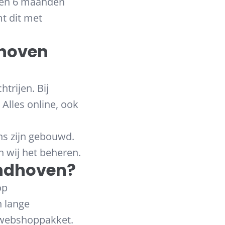
nen 6 maanden
t dit met
dhoven
trijen. Bij
Alles online, ook
s zijn gebouwd.
n wij het beheren.
indhoven?
op
n lange
f webshoppakket.