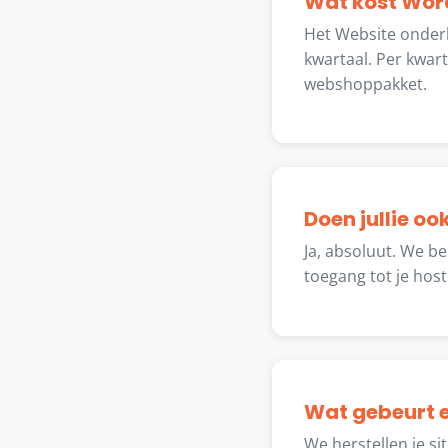
Wat kost Wor
Het Website onder
kwartaal. Per kwart
webshoppakket.
Doen jullie oo
Ja, absoluut. We b
toegang tot je hos
Wat gebeurt e
We herstellen je si