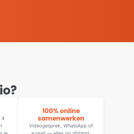
io?
100% online
samenwerken
 4
n
Videogesprek, WhatsApp of
n je
e-mail — alles op afstand,