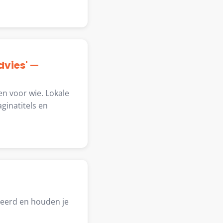
dvies' —
en voor wie. Lokale
ginatitels en
reerd en houden je