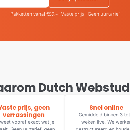
Pakketten vanaf €59,– · Vaste prijs · Geen uurtarief
arom Dutch Webstud
Vaste prijs, geen
Snel online
verrassingen
Gemiddeld binnen 3 tot
weet vooraf exact wat je
weken live. We werke
aalt. Geen uurtarief, geen
gestructureerd en houde