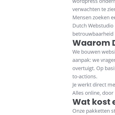
wordpress onderh
verwachten te zie
Mensen zoeken een
Dutch Webstudio p
betrouwbaarheid u
Waarom D
We bouwen websit
aanpak: we vrage
overtuigt. Op bas
to-actions.
Je werkt direct m
Alles online, door
Wat kost 
Onze pakketten sta