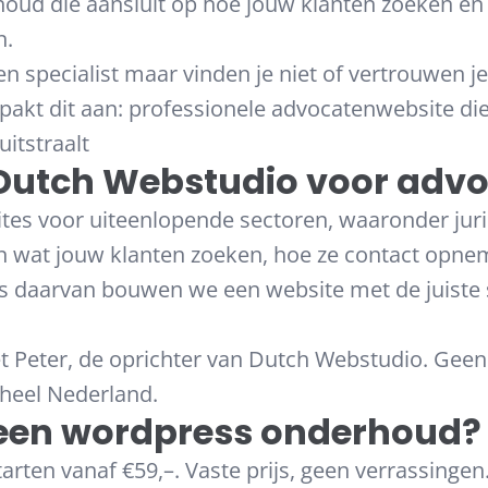
oud die aansluit op hoe jouw klanten zoeken en
n.
 specialist maar vinden je niet of vertrouwen je
akt dit aan: professionele advocatenwebsite die
itstraalt
utch Webstudio voor advo
es voor uiteenlopende sectoren, waaronder juri
n wat jouw klanten zoeken, hoe ze contact opne
is daarvan bouwen we een website met de juiste s
et Peter, de oprichter van Dutch Webstudio. Gee
 heel Nederland.
een wordpress onderhoud?
rten vanaf €59,–. Vaste prijs, geen verrassingen