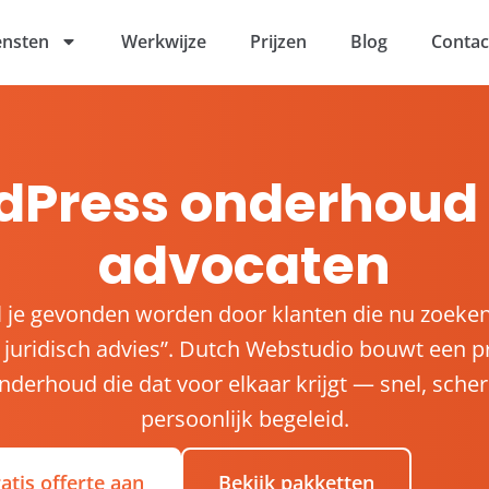
ensten
Werkwijze
Prijzen
Blog
Contac
dPress onderhoud 
advocaten
l je gevonden worden door klanten die nu zoeke
 juridisch advies”. Dutch Webstudio bouwt een p
derhoud die dat voor elkaar krijgt — snel, scher
persoonlijk begeleid.
atis offerte aan
Bekijk pakketten