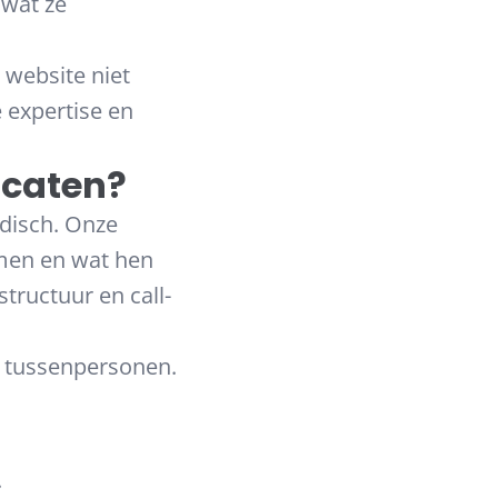
 wat ze
 website niet
 expertise en
caten?
disch. Onze
men en wat hen
tructuur en call-
n tussenpersonen.
.