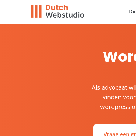
Di
Wor
Als advocaat wi
vinden voor
wordpress on
Vraag een gr