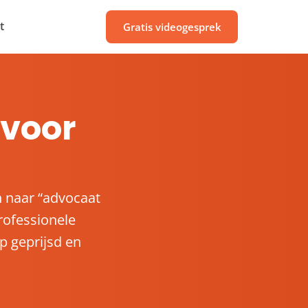
t
Gratis videogesprek
voor
n naar “advocaat
rofessionele
p geprijsd en