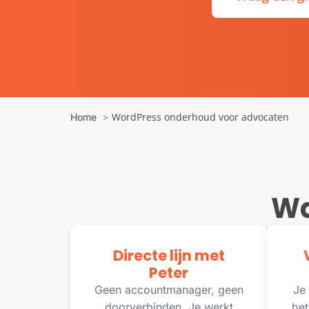
WordPress onderhoud voor advocaten
Home
Wa
Directe lijn met
Peter
Geen accountmanager, geen
Je 
doorverbinden. Je werkt
bet