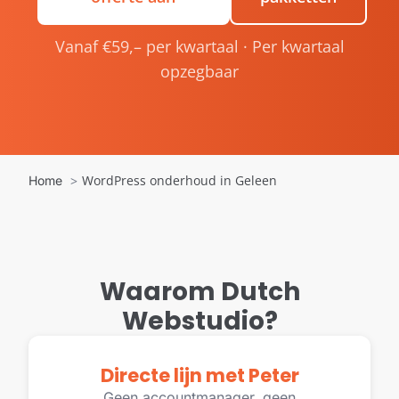
Vanaf €59,– per kwartaal · Per kwartaal
opzegbaar
WordPress onderhoud in Geleen
Home
Waarom Dutch
Webstudio?
Directe lijn met Peter
Geen accountmanager, geen