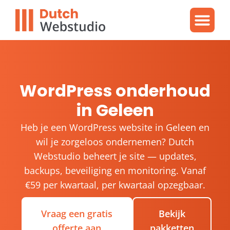
Gratis video
WordPres
WordPress proble
WordPress onderhoud
in Geleen
Heb je een WordPress website in Geleen en
wil je zorgeloos ondernemen? Dutch
Webstudio beheert je site — updates,
backups, beveiliging en monitoring. Vanaf
€59 per kwartaal, per kwartaal opzegbaar.
Vraag een gratis
Bekijk
offerte aan
pakketten