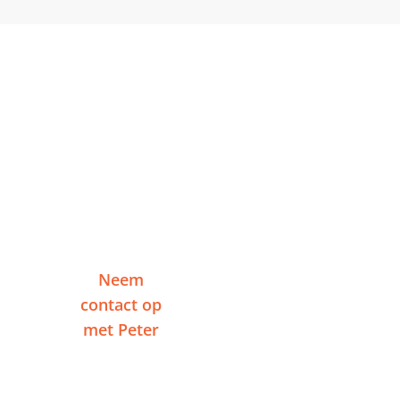
Klaar om te starten in
Geleen?
Vertel me over je project en ontvang binnen
één werkdag een reactie — zonder
verplichtingen.
Neem
Of plan een
contact op
videogesprek
met Peter